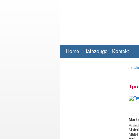
Home
Halbzeuge
Kontakt
zur Übe
Tpro
Merk
Artik
Mater
Maße:
Einhei