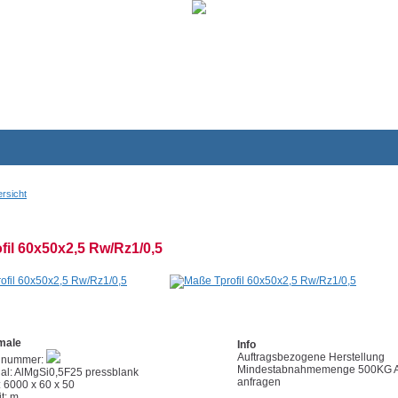
rsicht
fil 60x50x2,5 Rw/Rz1/0,5
male
Info
Auftragsbezogene Herstellung
elnummer:
Mindestabnahmemenge 500KG Akt
ial: AlMgSi0,5F25 pressblank
anfragen
 6000 x 60 x 50
t: m