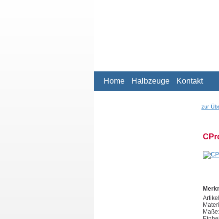
Home
Halbzeuge
Kontakt
zur Übe
CPro
Merk
Artik
Mater
Maße:
Einhei