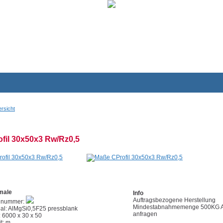
rsicht
fil 30x50x3 Rw/Rz0,5
male
Info
Auftragsbezogene Herstellung
elnummer:
Mindestabnahmemenge 500KG Akt
ial: AlMgSi0,5F25 pressblank
anfragen
 6000 x 30 x 50
t: m